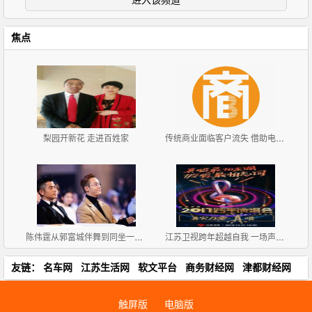
进入该频道
焦点
梨园开新花 走进百姓家
传统商业面临客户流失 借助电商系统进行产业升级
陈伟霆从郭富城伴舞到同坐一排 厉害！
江苏卫视跨年超越自我 一场声音能力者巅峰盛宴
友链：
名车网
江苏生活网
软文平台
商务财经网
津都财经网
触屏版
电脑版