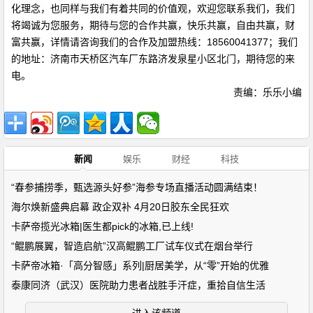
化理念，也同样与我们有着共同的价值观，欢迎您联系我们，我们
将竭诚为您服务，期待与您的合作共赢，快乐共赢，自由共赢，财
富共赢，详情请咨询我们的合作及加盟热线：18560041377；我们
的地址：济南市天桥区汽车厂东路济发泉星小区北门，期待您的来
电。
责编：乐乐小编
新闻
娱乐
财经
科技
“春参捕捞季，甄选源头好参”海参专场直播活动圆满结束！
海尔焕新盛典启幕 政企双补 4月20日胶东全民狂欢
卡萨帝揽光冰箱|医生都pick的冰箱,已上线!
“鲲鹏展翼，智造启航”汉高鲲鹏工厂试车仪式在烟台举行
卡萨帝冰箱·「高分智感」系列|厨居美学，从“零”开始的优雅
泰康同济（武汉）医院助力患者战胜手汗症，重拾自信生活