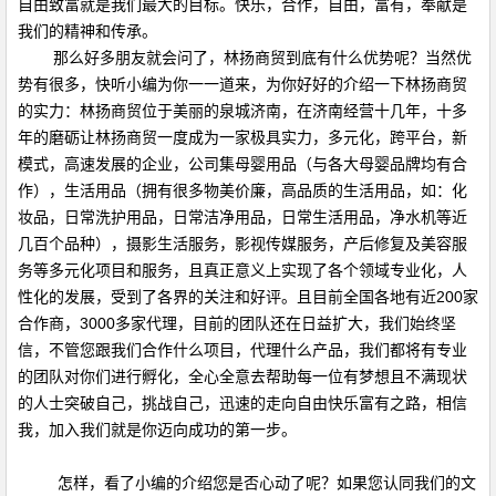
自由致富就是我们最大的目标。快乐，合作，自由，富有，奉献是
我们的精神和传承。
那么好多朋友就会问了，林扬商贸到底有什么优势呢？当然优
势有很多，快听小编为你一一道来，为你好好的介绍一下林扬商贸
的实力：林扬商贸位于美丽的泉城济南，在济南经营十几年，十多
年的磨砺让林扬商贸一度成为一家极具实力，多元化，跨平台，新
模式，高速发展的企业，公司集母婴用品（与各大母婴品牌均有合
作），生活用品（拥有很多物美价廉，高品质的生活用品，如：化
妆品，日常洗护用品，日常洁净用品，日常生活用品，净水机等近
几百个品种），摄影生活服务，影视传媒服务，产后修复及美容服
务等多元化项目和服务，且真正意义上实现了各个领域专业化，人
性化的发展，受到了各界的关注和好评。且目前全国各地有近200家
合作商，3000多家代理，目前的团队还在日益扩大，我们始终坚
信，不管您跟我们合作什么项目，代理什么产品，我们都将有专业
的团队对你们进行孵化，全心全意去帮助每一位有梦想且不满现状
的人士突破自己，挑战自己，迅速的走向自由快乐富有之路，相信
我，加入我们就是你迈向成功的第一步。
怎样，看了小编的介绍您是否心动了呢？如果您认同我们的文