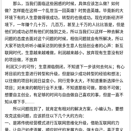
那么，当我们面临这些困惑的时候，具体应该怎么做？如何
做？怎样能在这样一个乱世当一回英雄？时势造英雄。毕竟新的大
环境下有的人生意做得很成功，转型的也很成功。现在的新经济环
境下，一年赚个几十万， 几百万，甚至上千万的人比比皆是，但是
他们的成功必然有他们的独到之处，所以当我们以这样一种去解决
问题的态度去面对这个问题的时候，相信问题就会有所解决，所以
大家不妨先听听小编采访到的很多生意人包括创业者的心声：新互
联网时代，生意越来越难做，利润越来越小，放弃现有生意没有好
的项目做，不放弃
利润又少的可怜；生意濒临倒闭，不知道下一步该何去何从；有心
将目前的生意进行转型和升级，但是缺少成功转型的经验和想法；
以往做的项目利润日益变小，同行竞争太大，不知道重新选择什么
项目；对未来的朝阳行业不太懂，不知道那些可做，那些不可做；
想要自主创业，有足够的时间与自由做自己喜欢的事，但是一直不
知从哪下手,.......
所以问题找到了，就肯定有相对的解决方案，小编认为，要想
攻克这些问题，应该抓住以下几个大的方向：
一、是將传统经营模式进行互联网思维化升级，借助互联网的力
量，让自己如虎添翼，顺应时代的发展方向，强大自己，真正意义