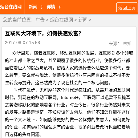
烟台在线网
新闻
详情
返回上页
您的当前位置：
广告
>
烟台在线网
>
新闻
>
互联网大环境下，如何快速致富？
2017-08-07 15:58
来源： 未知
众所周知，随着互联网、移动互联网的发展，互联网对各个领域
的冲击都非常之巨大，甚至颠覆了很多的传统行业，使很多行业都
面临着巨大的挑战与危机，留给大家的选择要么适应这个时代，要
么转型，要么就被淘汰，使很多传统行业原来固有的模式不得不发
生转变与提升，这已然成为了现在社会的一个核心问题。
时代在进步，无可厚非这个时代是疯狂的。从最开始的互联网
时代，到现在的移动互联网，Internet+，互联网正以迅雷不及掩耳
之势潜移默化的影响着各个行业，时至今日，很多行业仍然对未来
的发展之路很是迷茫，不知应该何去何从。他们不知怎样能在这样
的一个大环境下，如何能够更好的做一名优秀的生意人，如何更好
的创业，如何更好的经营原有的企业，很多创业者改行也面临着项
目选择的头疼问题。