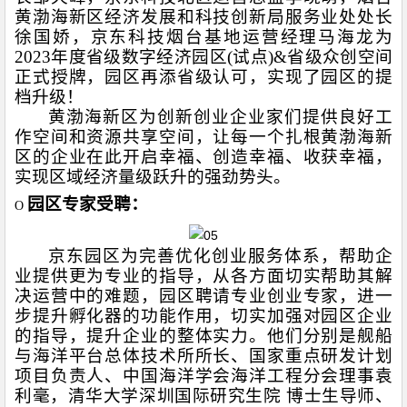
黄渤海新区经济发展和科技创新局服务业处处长
徐国娇，京东科技烟台基地运营经理马海龙为
2023
年度省级数字经济园区
(
试点
)&
省级众创空间
正式授牌，园区再添省级认可，实现了园区的提
档升级！
黄渤海新区为创新创业企业家们提供良好工
作空间和资源共享空间，让每一个扎根黄渤海新
区的企业在此开启幸福、创造幸福、收获幸福，
实现区域经济量级跃升的强劲势头。
园区专家受聘：
O
京东园区为完善优化创业服务体系，帮助企
业提供更为专业的指导，从各方面切实帮助其解
决运营中的难题，园区聘请专业创业专家，进一
步提升孵化器的功能作用，切实加强对园区企业
的指导，提升企业的整体实力。他们分别是舰船
与海洋平台总体技术所所长、国家重点研发计划
项目负责人、中国海洋学会海洋工程分会理事袁
利毫，清华大学深圳国际研究生院 博士生导师、