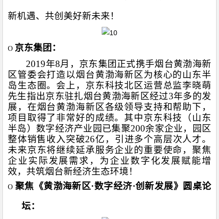
新机遇、共创美好新未来！
京东集团：
O
2019
年
8
月，京东集团正式携手烟台黄渤海新
区管委会打造以烟台黄渤海新区为核心的山东半
岛生态圈。会上，京东科技北区运营总监李晓萌
先生指出京东驻扎烟台黄渤海新区经过
3
年多的发
展，在烟台黄渤海新区各级领导支持和帮助下，
项目取得了非常好的成绩。其中京东科技（山东
半岛）数字经济产业园已集聚
200
余家企业，园区
整体销售收入突破
26
亿，引进多个高层次人才。
未来京东将继续延承服务企业的重要使命，聚焦
企业实际发展需求，为企业数字化发展赋能增
效，共筑烟台新经济生态环境！
聚焦《黄渤海新区·数字经济·创新发展》圆桌论
O
坛：