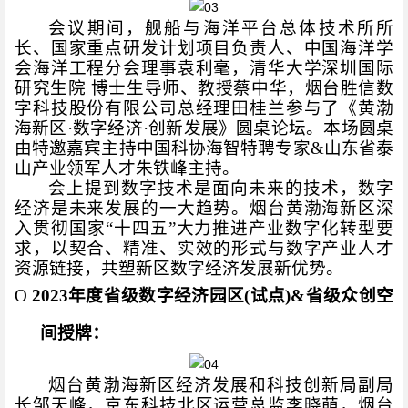
会议期间，舰船与海洋平台总体技术所所
长、国家重点研发计划项目负责人、中国海洋学
会海洋工程分会理事袁利毫，清华大学深圳国际
研究生院 博士生导师、教授蔡中华，烟台胜信数
字科技股份有限公司总经理田桂兰参与了《黄渤
海新区·数字经济·创新发展》圆桌论坛。本场圆桌
由特邀嘉宾主持中国科协海智特聘专家
&
山东省泰
山产业领军人才朱铁峰主持。
会上提到数字技术是面向未来的技术，数字
经济是未来发展的一大趋势。烟台黄渤海新区深
入贯彻国家“十四五”大力推进产业数字化转型要
求，以契合、精准、实效的形式与数字产业人才
资源链接，共塑新区数字经济发展新优势。
O
2023
年度省级数字经济园区
(
试点
)&
省级众创空
间授牌：
烟台黄渤海新区经济发展和科技创新局副局
长邹天峰，京东科技北区运营总监李晓萌，烟台