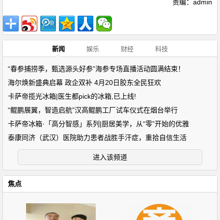
责编：admin
新闻
娱乐
财经
科技
“春参捕捞季，甄选源头好参”海参专场直播活动圆满结束！
海尔焕新盛典启幕 政企双补 4月20日胶东全民狂欢
卡萨帝揽光冰箱|医生都pick的冰箱,已上线!
“鲲鹏展翼，智造启航”汉高鲲鹏工厂试车仪式在烟台举行
卡萨帝冰箱·「高分智感」系列|厨居美学，从“零”开始的优雅
泰康同济（武汉）医院助力患者战胜手汗症，重拾自信生活
进入该频道
焦点