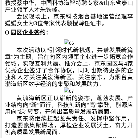
教授蔡中华，中国科协海智特聘专家
&
山东省泰山
产业领军人才朱铁峰。
会议现场上，
京东科技烟台基地运营经理李
媛媛女士
为
3
位专家代表颁授聘任证书。
O
园区企业签约：
本次活动以“引领时代新机遇，共谱发展新篇
章”为主题，旨在向区内领军企业进一步拓宽合作
领域，实现互利共赢。推介会上，京东园区与
4
家
优秀企业签订了合作协议，同时也期待更多的企
业和人才关注黄渤海新区、关注京东，为烟台黄
渤海新区数字经济的集聚和发展助力。
黄渤海新区正以崭新的姿态，蓬勃发展。产
业结构向“新”而行，科技创新向“高”攀登，能源应
用向“绿”转变，开创出高质量发展新局面。
京东将继续扛起龙头责任、发挥中坚作用，
打造要素集聚磁场，厚植企业发展沃土，奋力开
创高质量发展新局面。