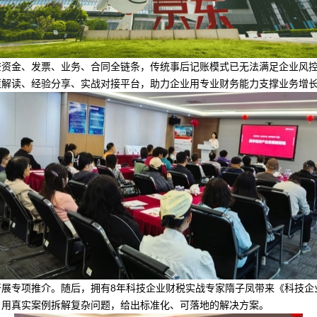
查资金、发票、业务、合同全链条，传统事后记账模式已无法满足企业风
策解读、经验分享、实战对接平台，助力企业用专业财务能力支撑业务增
开展专项推介。随后，拥有8年科技企业财税实战专家隋子凤带来《科技企
，用真实案例拆解复杂问题，给出标准化、可落地的解决方案。